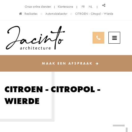
Onze online diensten
Klantenzone
FR
NL
Realisaties
Automobielsector
CITROEN - Citropol - Wierde
MAAK EEN AFSPRAAK
CITROEN - CITROPOL -
WIERDE