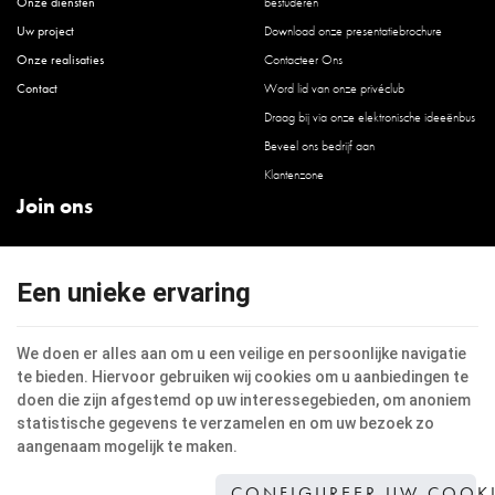
Onze diensten
bestuderen
Uw project
Download onze presentatiebrochure
Onze realisaties
Contacteer Ons
Contact
Word lid van onze privéclub
Draag bij via onze elektronische ideeënbus
Beveel ons bedrijf aan
Klantenzone
Join ons
LinkedIn
Facebook
Een unieke ervaring
Instagram
Youtube
We doen er alles aan om u een veilige en persoonlijke navigatie
te bieden. Hiervoor gebruiken wij cookies om u aanbiedingen te
doen die zijn afgestemd op uw interessegebieden, om anoniem
statistische gegevens te verzamelen en om uw bezoek zo
aangenaam mogelijk te maken.
Deze website maakt gebruik van cookies om de gebruikerservaring te verbeteren.
Juridische informatie
|
Privacy
|
Cookies
© Copyright 2026 -
Jacinto Architecture
-
Algemene Voorwaarden
-
Onze partners op
CONFIGUREER UW COOK