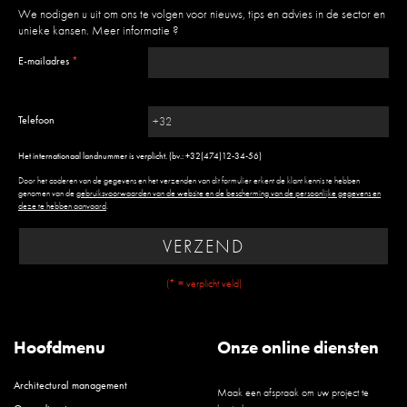
We nodigen u uit om ons te volgen voor nieuws, tips en advies in de sector en
unieke kansen.
Meer informatie ?
E-mailadres
*
Telefoon
Het internationaal landnummer is verplicht. (bv.: +32(474)12-34-56)
Door het coderen van de gegevens en het verzenden van dit formulier erkent de klant kennis te hebben
genomen van de
gebruiksvoorwaarden van de website en de bescherming van de persoonlijke gegevens en
deze te hebben aanvaard
.
VERZEND
(* = verplicht veld)
Hoofdmenu
Onze online diensten
Architectural management
Maak een afspraak om uw project te