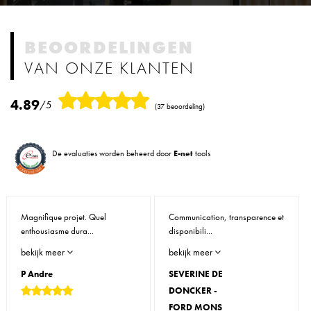
BEOORDELINGEN
VAN ONZE KLANTEN
4.89
/5
(37 beoordeling)
De evaluaties worden beheerd door
E-net
tools
Magnifique projet. Quel
Communication, transparence et
enthousiasme dura...
disponibili...
bekijk meer
bekijk meer
P Andre
SEVERINE DE
DONCKER -
FORD MONS