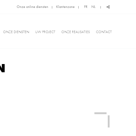
Onze online diensten
Klantenzone
FR
NL
ONZE DIENSTEN
UW PROJECT
ONZE REALISATIES
CONTACT
N