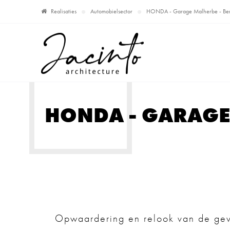
Realisaties
Automobielsector
HONDA - Garage Malherbe - Be
HONDA - GARAGE
Opwaardering en relook van de g