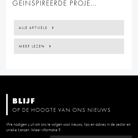
GEÏNSPIREERDE PROJE...
ALLE ARTIKELS
MEER LEZEN
BLIJF
OP DE HOOGTE VAN ONS NIEUWS
We nodigen u uit om ons te volgen voor nieuws, tips en advies in de sector en
unieke kansen.
Meer informatie ?