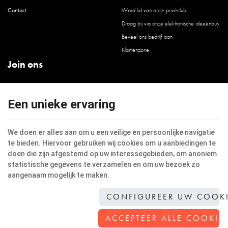
Contact
Word lid van onze privéclub
Draag bij via onze elektronische ideeënbus
Beveel ons bedrijf aan
Klantenzone
Join ons
LinkedIn
Facebook
Een unieke ervaring
Instagram
Youtube
We doen er alles aan om u een veilige en persoonlijke navigatie
te bieden. Hiervoor gebruiken wij cookies om u aanbiedingen te
doen die zijn afgestemd op uw interessegebieden, om anoniem
statistische gegevens te verzamelen en om uw bezoek zo
aangenaam mogelijk te maken.
Deze website maakt gebruik van cookies om de gebruikerservaring te verbeteren.
Juridische informatie
|
Privacy
|
Cookies
© Copyright 2026 -
Jacinto Architecture
-
Algemene Voorwaarden
-
Onze partners op
CONFIGUREER UW COOK
internet
Gebruiksvoorwaarden van de website en bescherming van de persoonlijke gegevens
ACCEPTEER ALLE COOKIE
E-net
, ontwerper van websites voor handelaars, zelfstandigen & Kmo's.