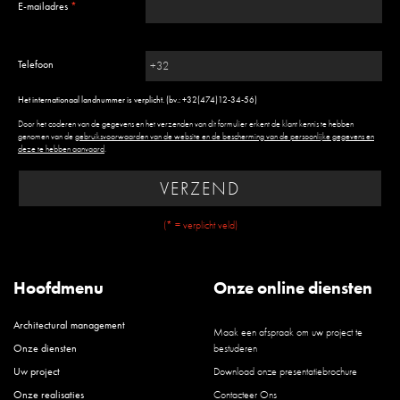
E-mailadres
*
Telefoon
Het internationaal landnummer is verplicht. (bv.: +32(474)12-34-56)
Door het coderen van de gegevens en het verzenden van dit formulier erkent de klant kennis te hebben
genomen van de
gebruiksvoorwaarden van de website en de bescherming van de persoonlijke gegevens en
deze te hebben aanvaard
.
VERZEND
(* = verplicht veld)
Hoofdmenu
Onze online diensten
Architectural management
Maak een afspraak om uw project te
Onze diensten
bestuderen
Uw project
Download onze presentatiebrochure
Onze realisaties
Contacteer Ons