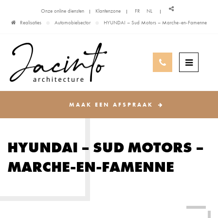
Onze online diensten
Klantenzone
FR
NL
Realisaties
Automobielsector
HYUNDAI – Sud Motors – Marche-en-Famenne
MAAK EEN AFSPRAAK
HYUNDAI – SUD MOTORS –
MARCHE-EN-FAMENNE