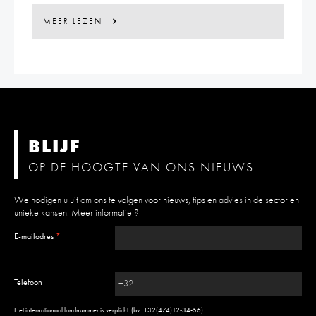
MEER LEZEN
BLIJF
OP DE HOOGTE VAN ONS NIEUWS
We nodigen u uit om ons te volgen voor nieuws, tips en advies in de sector en
unieke kansen.
Meer informatie ?
E-mailadres
*
Telefoon
Het internationaal landnummer is verplicht. (bv.: +32(474)12-34-56)