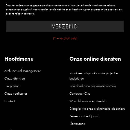
Door het coderen van de gegevens en het verzenden van dit formulier erkent de klant kennis te hebben
genomen van de
gebruiksvoorwaarden van de website en de bescherming van de persoonlijke gegevens en
deze te hebben aanvaard
.
VERZEND
(* = verplicht veld)
Hoofdmenu
Onze online diensten
Architectural management
Maak een afspraak om uw project te
Onze diensten
bestuderen
Uw project
Download onze presentatiebrochure
Onze realisaties
Contacteer Ons
Contact
Word lid van onze privéclub
Draag bij via onze elektronische ideeënbus
Beveel ons bedrijf aan
Klantenzone