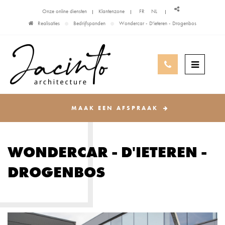
Onze online diensten
Klantenzone
FR
NL
Realisaties
Bedrijfspanden
Wondercar - D'ieteren - Drogenbos
MAAK EEN AFSPRAAK
WONDERCAR - D'IETEREN -
DROGENBOS