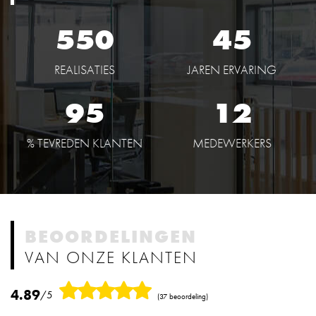
550
45
REALISATIES
JAREN ERVARING
95
12
% TEVREDEN KLANTEN
MEDEWERKERS
BEOORDELINGEN
VAN ONZE KLANTEN
4.89
/5
(37 beoordeling)