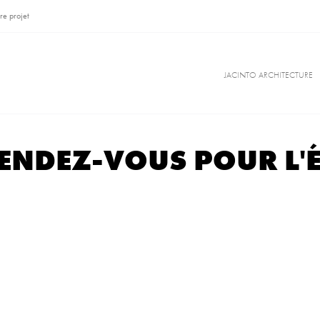
re projet
JACINTO ARCHITECTURE
NDEZ-VOUS POUR L'É