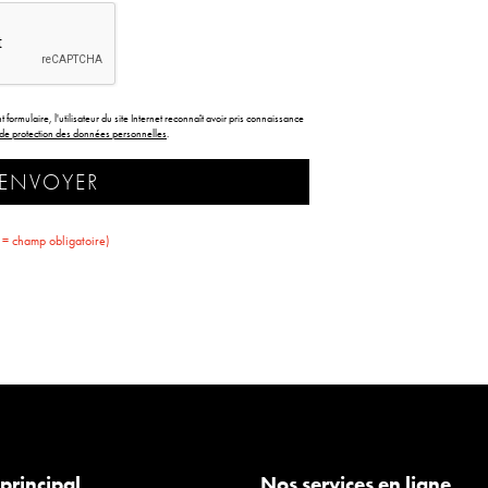
formulaire, l'utilisateur du site Internet reconnaît avoir pris connaissance
et de protection des données personnelles
.
ENVOYER
 = champ obligatoire)
principal
Nos services en ligne