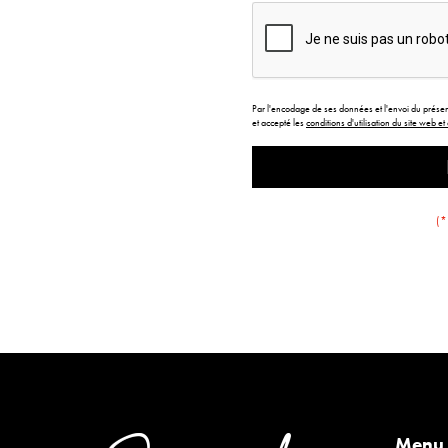
Par l'encodage de ses données et l'envoi du présent 
et accepté les
conditions d'utilisation du site web 
(*
Menu 