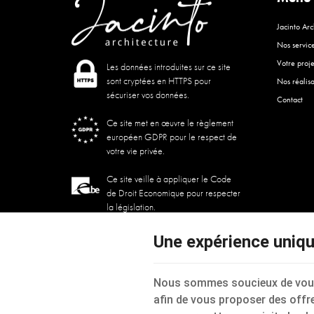
Jacinto Arc
Nos servic
Votre proje
Les données introduites sur ce site
sont cryptées en HTTPS pour
Nos réalisa
sécuriser vos données.
Contact
Ce site met en œuvre le règlement
européen GDPR pour le respect de
votre vie privée.
Ce site veille à appliquer le Code
de Droit Economique pour respecter
la législation.
Une expérience uniq
Nous sommes soucieux de vous o
afin de vous proposer des offr