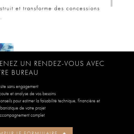
truit et transforme des concessions
.
ENEZ UN RENDEZ-VOUS AVEC
RE BUREAU
isite sans engagement
coute et analyse de vos besoins
onseils pour estimer la faisabilité technique, financière et
rbanistique de votre projet
ccompagnement complet
MPLIR LE FORMULAIRE