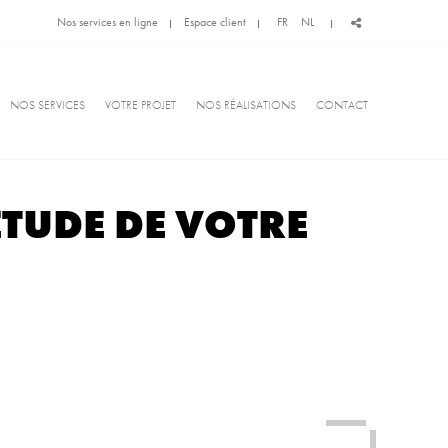
Nos services en ligne
Espace client
FR
NL
NOS SERVICES
VOTRE PROJET
NOS RÉALISATIONS
CONTACT
TUDE DE VOTRE