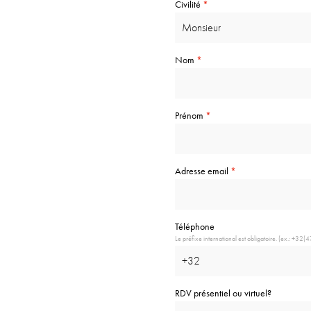
Civilité
*
Nom
*
Prénom
*
Adresse email
*
Téléphone
Le préfixe international est obligatoire. (ex.: +3
RDV présentiel ou virtuel?