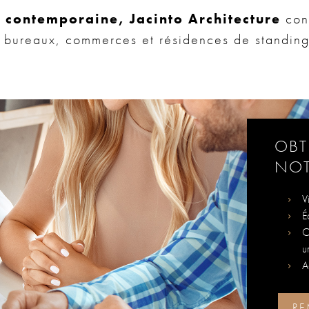
e contemporaine, Jacinto Architecture
cons
s, bureaux, commerces et résidences de standing
OBT
NOT
V
É
C
u
A
RE