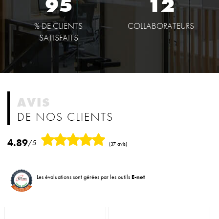
95
12
% DE CLIENTS
COLLABORATEURS
SATISFAITS
AVIS
DE NOS CLIENTS
4.89
/5
(37 avis)
Les évaluations sont gérées par les outils
E-net