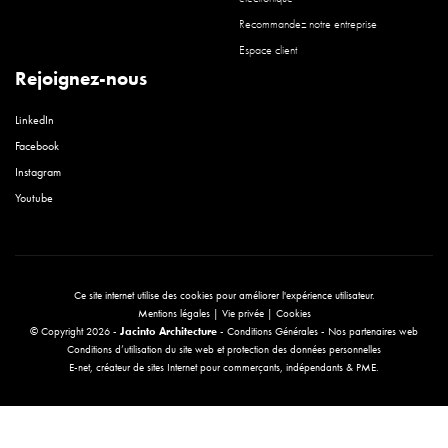
Recommandez notre entreprise
Espace client
Rejoignez-nous
LinkedIn
Facebook
Instagram
Youtube
Ce site internet utilise des cookies pour améliorer l'expérience utilisateur.
Mentions légales
|
Vie privée
|
Cookies
© Copyright 2026 -
Jacinto Architecture
-
Conditions Générales
-
Nos partenaires web
Conditions d’utilisation du site web et protection des données personnelles
E-net
, créateur de sites Internet pour commerçants, indépendants & PME.