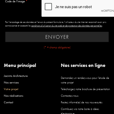
Code de l'image
*
Par l'encodage de ses données et l'envoi du présent formulaire, l'utilisateur du site Internet reconnaît avoir pris
connaissance et accepté les
conditions d'utilisation du site web et de protection des données personnelles
.
ENVOYER
(* = champ obligatoire)
Menu principal
Nos services en ligne
Jacinto Architecture
Demandez un rendez-vous pour l'étude de
Nos services
votre projet
Votre projet
Téléchargez notre brochure de présentation
Nos réalisations
Contactez-nous
Contact
Restez informé(e) de nos nouveautés
Contribuez via notre boite à idées
électronique