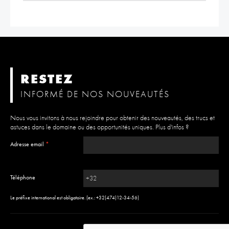
RESTEZ
INFORMÉ DE NOS NOUVEAUTÉS
Nous vous invitons à nous rejoindre pour obtenir des nouveautés, des trucs et
astuces dans le domaine ou des opportunités uniques.
Plus d'infos ?
Adresse email
*
Téléphone
Le préfixe international est obligatoire. (ex.: +32(474)12-34-56)