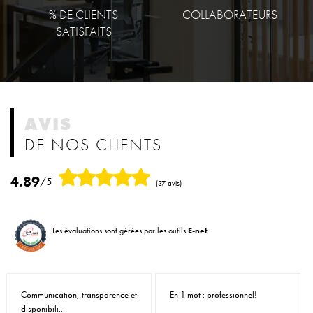
% DE CLIENTS
COLLABORATEURS
SATISFAITS
AVIS
DE NOS CLIENTS
4.89
/5
(37 avis)
Les évaluations sont gérées par les outils
E-net
Communication, transparence et
En 1 mot : professionnel!
disponibili...