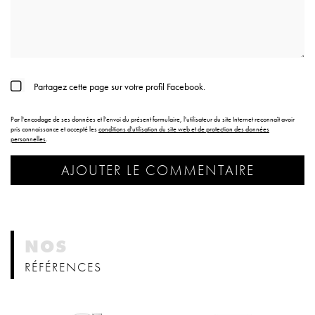
Partagez cette page sur votre profil Facebook.
Par l'encodage de ses données et l'envoi du présent formulaire, l'utilisateur du site Internet reconnaît avoir
pris connaissance et accepté les
conditions d'utilisation du site web et de protection des données
personnelles
.
NOS
RÉFÉRENCES