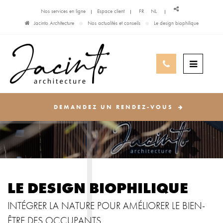
Nos services en ligne
Espace client
FR
NL
Jacinto Architecture
Nos actualités et conseils
Le design biophilique
DEMANDEZ UN RENDEZ-VOUS
LE DESIGN BIOPHILIQUE
INTÉGRER LA NATURE POUR AMÉLIORER LE BIEN-
ÊTRE DES OCCUPANTS