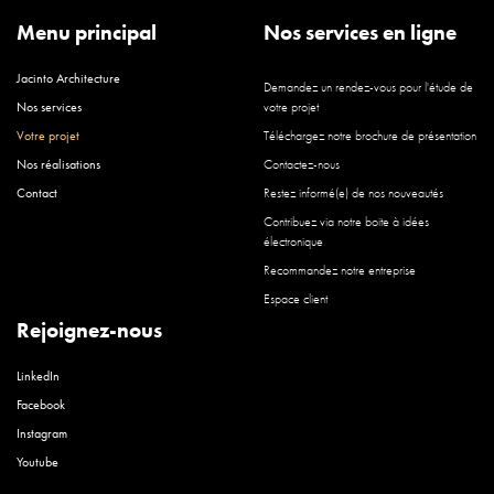
Menu principal
Nos services en ligne
Jacinto Architecture
Demandez un rendez-vous pour l'étude de
Nos services
votre projet
Votre projet
Téléchargez notre brochure de présentation
Nos réalisations
Contactez-nous
Contact
Restez informé(e) de nos nouveautés
Contribuez via notre boite à idées
électronique
Recommandez notre entreprise
Espace client
Rejoignez-nous
LinkedIn
Facebook
Instagram
Youtube