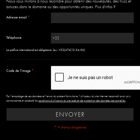
Nous vous invitons à nous rejoindre pour obtenir des nouveautés, des trucs et
astuces dans le domaine ou des opportunités uniques.
Plus d'infos ?
Adresse email
*
Téléphone
Le préfixe international est obligatoire. (ex.: +32(474)12-34-56)
Code de l'image
*
Par l'encodage de ses données et l'envoi du présent formulaire, l'utilisateur du site Internet reconnaît avoir pris
connaissance et accepté les
conditions d'utilisation du site web et de protection des données personnelles
.
ENVOYER
(* = champ obligatoire)