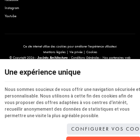
Instagram
Youtube
Ce site internet utilise des cookies pour améliorer l'expérience utilisateur.
Mentions légales
|
Vie privée
|
Cookies
© Copyright 2026 -
Jacinto Architecture
-
Conditions Générales
-
Nos partenaires web
Conditions d’utilisation du site web et protection des données personnelles
E-net
, créateur de sites Internet pour commerçants, indépendants & PME.
Une expérience unique
Nous sommes soucieux de vous offrir une navigation sécurisée e
personnalisable. Nous utilisons à cette fin des cookies afin de
vous proposer des offres adaptées à vos centres d’intérêt,
recueillir anonymement des données de statistiques et vous
permettre une visite la plus agréable possible.
CONFIGURER VOS COO