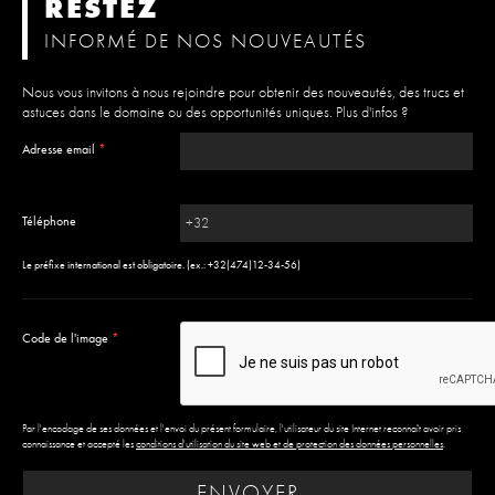
RESTEZ
INFORMÉ DE NOS NOUVEAUTÉS
Nous vous invitons à nous rejoindre pour obtenir des nouveautés, des trucs et
astuces dans le domaine ou des opportunités uniques.
Plus d'infos ?
Adresse email
*
Téléphone
Le préfixe international est obligatoire. (ex.: +32(474)12-34-56)
Code de l'image
*
Par l'encodage de ses données et l'envoi du présent formulaire, l'utilisateur du site Internet reconnaît avoir pris
connaissance et accepté les
conditions d'utilisation du site web et de protection des données personnelles
.
ENVOYER