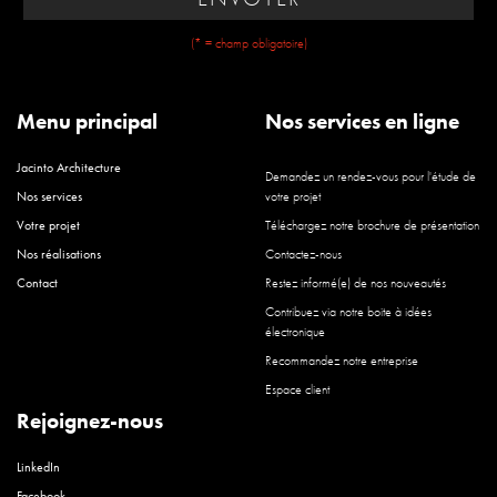
(* = champ obligatoire)
Menu principal
Nos services en ligne
Jacinto Architecture
Demandez un rendez-vous pour l'étude de
Nos services
votre projet
Votre projet
Téléchargez notre brochure de présentation
Nos réalisations
Contactez-nous
Contact
Restez informé(e) de nos nouveautés
Contribuez via notre boite à idées
électronique
Recommandez notre entreprise
Espace client
Rejoignez-nous
LinkedIn
Facebook