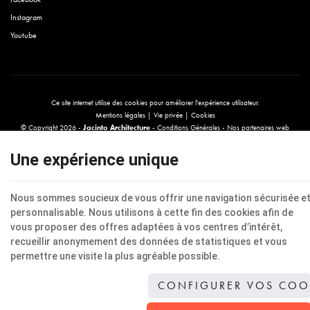
Instagram
Youtube
Ce site internet utilise des cookies pour améliorer l'expérience utilisateur.
Mentions légales
|
Vie privée
|
Cookies
© Copyright 2026 -
Jacinto Architecture
-
Conditions Générales
-
Nos partenaires web
Conditions d’utilisation du site web et protection des données personnelles
E-net
, créateur de sites Internet pour commerçants, indépendants & PME.
Une expérience unique
Nous sommes soucieux de vous offrir une navigation sécurisée e
personnalisable. Nous utilisons à cette fin des cookies afin de
vous proposer des offres adaptées à vos centres d’intérêt,
recueillir anonymement des données de statistiques et vous
permettre une visite la plus agréable possible.
CONFIGURER VOS COO