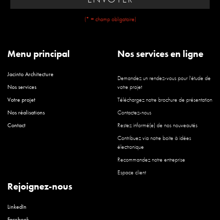
(* = champ obligatoire)
Menu principal
Nos services en ligne
Jacinto Architecture
Demandez un rendez-vous pour l'étude de
Nos services
votre projet
Votre projet
Téléchargez notre brochure de présentation
Nos réalisations
Contactez-nous
Contact
Restez informé(e) de nos nouveautés
Contribuez via notre boite à idées
électronique
Recommandez notre entreprise
Espace client
Rejoignez-nous
LinkedIn
Facebook