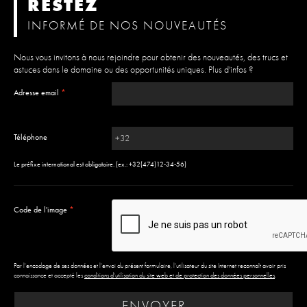
RESTEZ
INFORMÉ DE NOS NOUVEAUTÉS
Nous vous invitons à nous rejoindre pour obtenir des nouveautés, des trucs et
astuces dans le domaine ou des opportunités uniques.
Plus d'infos ?
Adresse email
*
Téléphone
Le préfixe international est obligatoire. (ex.: +32(474)12-34-56)
Code de l'image
*
Par l'encodage de ses données et l'envoi du présent formulaire, l'utilisateur du site Internet reconnaît avoir pris
connaissance et accepté les
conditions d'utilisation du site web et de protection des données personnelles
.
ENVOYER